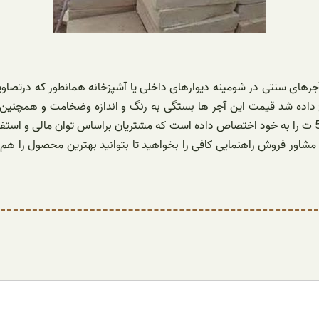
 آجرهای سنتی در شومینه دیوارهای داخلی یا آشپزخانه همانطور که درتصا
یح داده شد قیمت این آجر ها بستگی به رنگ و اندازه وضخامت و همچن
قیمتی حداقل آجر کف زرد وگلبهی قرمز سفید قیمتی بین 2200 ت تا 5890 ت را به خود اختصاص داده است که مش
ز مشاور فروش راهنمایی کافی را بخواهید تا بتوانید بهترین محصول را ه