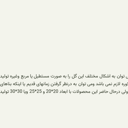
می توان به اشکال مختلف این گل را به صورت مستطیل یا مربع وغیره تولید
ازم نمی باشد ومی توان به درنظر گرفتن زمانهای قدیم یا اینکه بناهای
که درزمان ساسانیان می باشد استفاده از خشت ها خام را دردیوارهای ضخیم یافت نمود که ابعاد انها به بیشتر از 35 سانت می باشد مشاهده نمود ولی درحال حاضر این محصولات با ابعاد 20*20 و 25*25 ویا 30*30 تولید