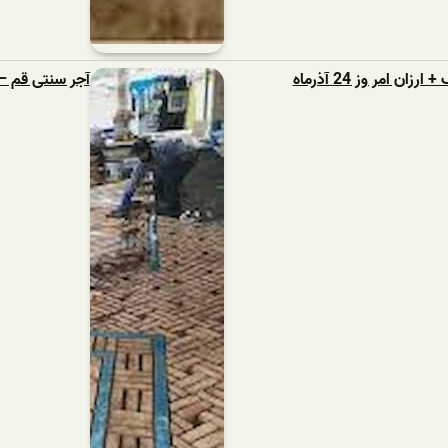
امر وز 24 آذرماه
آجر سنتی قم 